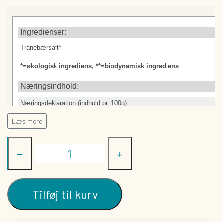
TØRREDE FRUGTBARER
DIVERSE
Ingredienser:
GAVEKORT
Tranebærsaft*
*=økologisk ingrediens, **=biodynamisk ingrediens
Næringsindhold:
Næringsdeklaration (indhold pr. 100g):
Energi (kJ/kcal)
Læs mere
Fedt (g)
-heraf mættede fedtsyrer (g)
−
+
Kulhydrat (g)
-heraf sukkerarter (g)
Kostfibre (g)
Protein (g)
Tilføj til kurv
Salt (g)