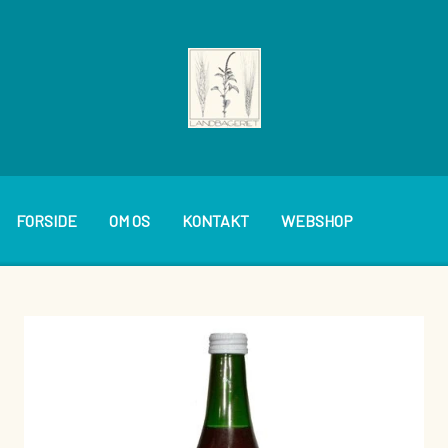
FORSIDE
OM OS
KONTAKT
WEBSHOP
BAGVÆRK
PÅLÆG
BRØDVARER
SMØREPÅLÆG
KAGER OG WIENERBRØD
DIVERSE BOLLER M.M.