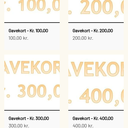
BRØDVARER
PÅLÆG
FÆRDIGPAKKEDE KIKS, BRØD OG KNÆKBRØD
KAGER OG WIENERBRØD
SMØREPÅLÆG
DIVERSE BOLLER M.M.
KØLEVARER
Gavekort - Kr. 100,00
Gavekort - Kr. 200,00
100,00 kr.
200,00 kr.
VEGANSKE KØLEVARER
GRYN
DRIKKEVARER
KØLEVARER
VOELKEL OG BEUTELSBACHER
PASTA
DIVERSE DRIKKEVARER
SLIK
SØBOGAARDSAFT
CHOKOLADE
PLANTEDRIKKE - OG FLØDE
TØRREDE FRUGTBARER
KAFFE/TE/VAND
DIVERSE
Gavekort - Kr. 300,00
Gavekort - Kr. 400,00
300,00 kr.
GAVEKORT
400,00 kr.