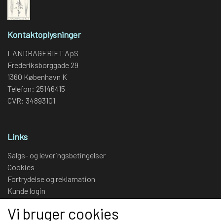
Kontaktoplysninger
LANDBAGERIET ApS
Frederiksborggade 29
1360 København K
Telefon: 25146415
CVR: 34893101
Links
Salgs- og leveringsbetingelser
Cookies
Fortrydelse og reklamation
Kunde login
Om os
Vi bruger cookies
Kontakt