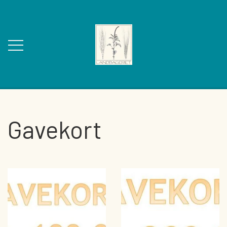
FORSIDE
Gavekort
OM OS
KONTAKT
WEBSHOP
BAGVÆRK