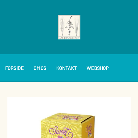
FORSIDE
OM OS
KONTAKT
WEBSHOP
BAGVÆRK
PÅLÆG
BRØDVARER
SMØREPÅLÆG
KAGER OG WIENERBRØD
DIVERSE BOLLER M.M.