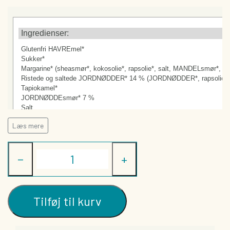
TØRREDE FRUGTBARER
DIVERSE
Ingredienser:
GAVEKORT
Glutenfri HAVREmel*
Sukker*
Margarine* (sheasmør*, kokosolie*, rapsolie*, salt, MANDELsmør*, gule
Ristede og saltede JORDNØDDER* 14 % (JORDNØDDER*, rapsolie*, 
Tapiokamel*
JORDNØDDEsmør* 7 %
Salt
Hævemiddel* (hjortetaksalt*)
Læs mere
*=økologisk ingrediens, **=biodynamisk ingrediens
−
+
Nettovægt 125 gram
Kan indeholde spor af:
Tilføj til kurv
Mælk.
Næringsindhold: