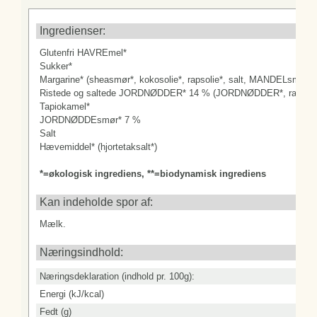
Næringsdeklaration (indhold pr. 100g):
Energi (kJ/kcal)
Ingredienser:
Fedt (g)
Glutenfri HAVREmel*
-heraf mættede fedtsyrer (g)
Sukker*
Margarine* (sheasmør*, kokosolie*, rapsolie*, salt, MANDELsmør*, g
Kulhydrat (g)
Ristede og saltede JORDNØDDER* 14 % (JORDNØDDER*, rapsolie*
-heraf sukkerarter (g)
Tapiokamel*
Kostfibre (g)
JORDNØDDEsmør* 7 %
Protein (g)
Salt
Hævemiddel* (hjortetaksalt*)
Salt (g)
*=økologisk ingrediens, **=biodynamisk ingrediens
Kan indeholde spor af:
Mælk.
Næringsindhold:
Næringsdeklaration (indhold pr. 100g):
Energi (kJ/kcal)
Fedt (g)