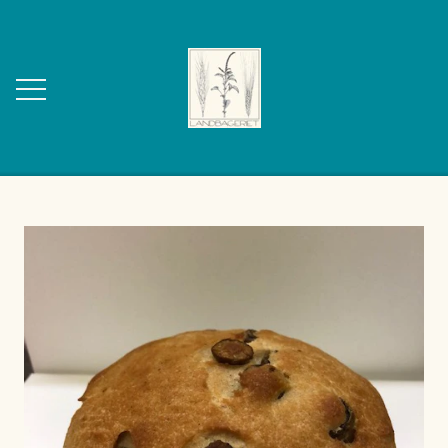
FORSIDE
OM OS
KONTAKT
WEBSHOP
BAGVÆRK