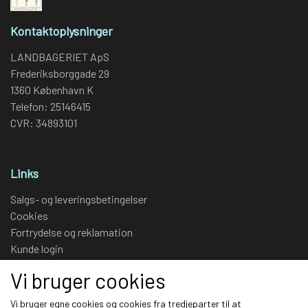
Kontaktoplysninger
LANDBAGERIET ApS
Frederiksborggade 29
1360 København K
Telefon: 25146415
CVR: 34893101
Links
Salgs- og leveringsbetingelser
Cookies
Fortrydelse og reklamation
Kunde login
Om os
Vi bruger cookies
Kontakt
Vi bruger egne cookies og cookies fra tredjeparter til at