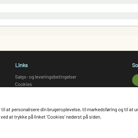
Links
So
Salgs- og leveringsbetingelser
Cookies
Fortrydelse og reklamation
Kunde login
Om os
 til at personalisere din brugeroplevelse, til markedsføring og til 
Kontakt
ved at trykke på linket 'Cookies' nederst på siden.