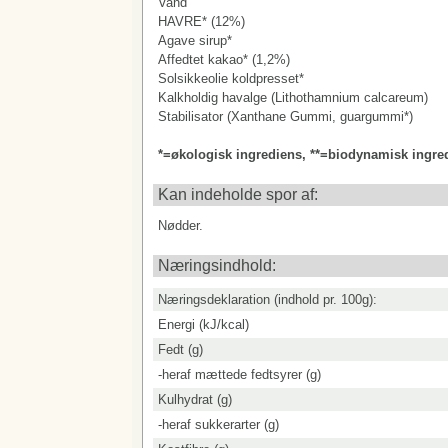
Vand
HAVRE* (12%)
Agave sirup*
Affedtet kakao* (1,2%)
Solsikkeolie koldpresset*
Kalkholdig havalge (Lithothamnium calcareum)
Stabilisator (Xanthane Gummi, guargummi*)
*=økologisk ingrediens, **=biodynamisk ingre
Kan indeholde spor af:
Nødder.
Næringsindhold:
Næringsdeklaration (indhold pr. 100g):
Energi (kJ/kcal)
Fedt (g)
-heraf mættede fedtsyrer (g)
Kulhydrat (g)
-heraf sukkerarter (g)