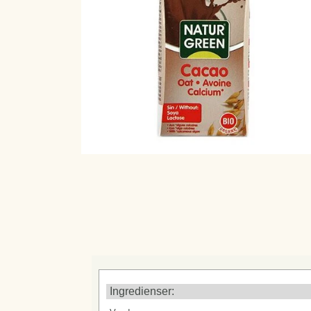
DRIKKEVARER
PA
VOELKEL OG BEUTELSBACHER
DIVERSE DRIKKEVARER
SØBOGAARDSAFT
PLANTEDRIKKE - OG FLØDE
KAFFE/TE/VAND
Ingredienser: