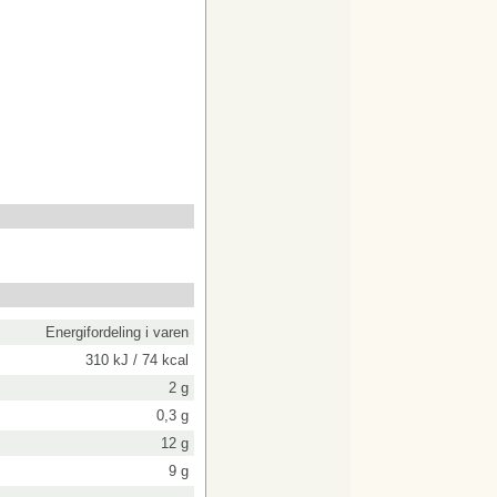
Energifordeling i varen
310 kJ / 74 kcal
2 g
0,3 g
12 g
9 g