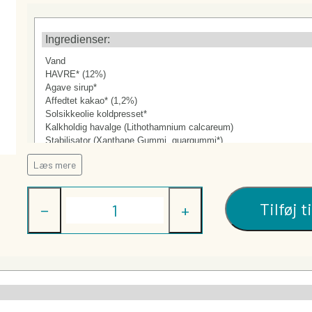
STA
SLIK
CHOKOLADE
TØRREDE FRUGT
Ingredienser:
Vand
HAVRE* (12%)
Agave sirup*
Affedtet kakao* (1,2%)
Solsikkeolie koldpresset*
Kalkholdig havalge (Lithothamnium calcareum)
Stabilisator (Xanthane Gummi, guargummi*)
Læs mere
*=økologisk ingrediens, **=biodynamisk ingrediens
Kan indeholde spor af:
Tilføj t
−
+
Nødder.
Næringsindhold:
Næringsdeklaration (indhold pr. 100g):
Energi (kJ/kcal)
Fedt (g)