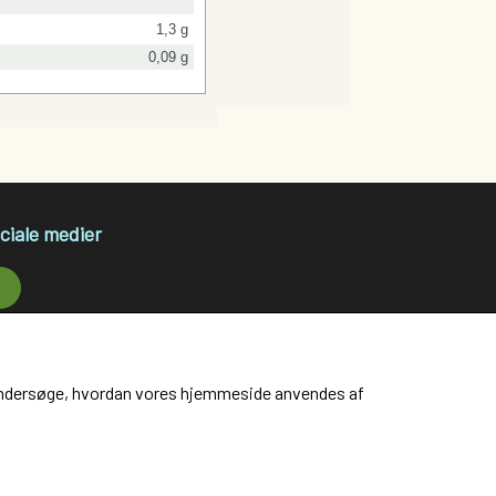
1,3 g
0,09 g
ciale medier
at undersøge, hvordan vores hjemmeside anvendes af