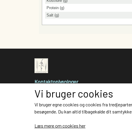
Kostfibre (g)
Protein (g)
Salt (g)
Kontaktoplysninger
Vi bruger cookies
LANDBAGERIET ApS
Frederiksborggade 29
Vi bruger egne cookies og cookies fra tredjeparter
1360 København K
besøgende. Du kan altid tilbagekalde dit samtykke 
Telefon: 25146415
CVR: 34893101
Læs mere om cookies her