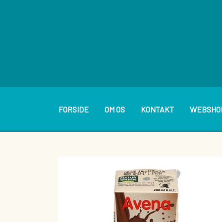
FORSIDE
OM OS
KONTAKT
WEBSHO
BAGVÆRK
PÅLÆG
BRØDVARER
SMØREP
KAGER OG WIENERBRØD
DIVERSE BOLLER M.M.