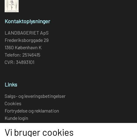
Kontaktoplysninger
LANDBAGERIET ApS
Frederiksborggade 29
1360 København K
Telefon: 25146415
CVR: 34893101
Links
Salgs- og leveringsbetingelser
Cookies
Fortrydelse og reklamation
Kunde login
Om os
Vi bruger cookies
Kontakt