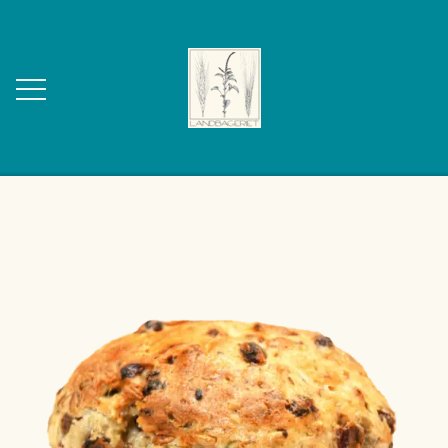
FORSIDE
OM OS
KONTAKT
WEBSHOP
BAGVÆRK