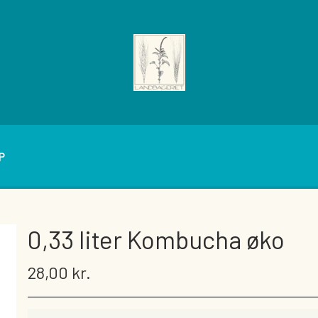
P
FÆRDIGPAKKEDE KIKS, BRØD OG KNÆKBRØD
0,33 liter Kombucha øko
ÅLÆG
28,00 kr.