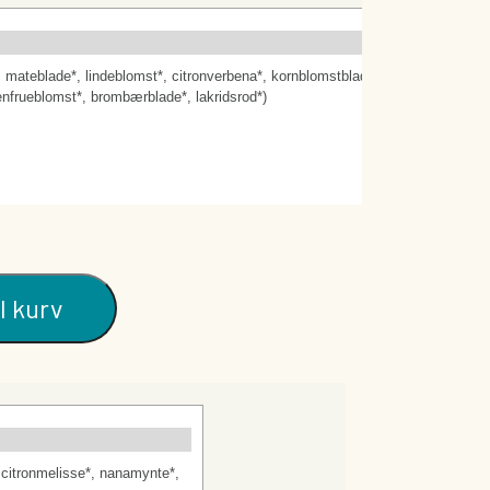
BARER
DIVERSE
GAVEKORT
e*, mateblade*, lindeblomst*, citronverbena*, kornblomstblade*, citronmelisse*
frueblomst*, brombærblade*, lakridsrod*)
Energifor
il kurv
7
, citronmelisse*, nanamynte*,