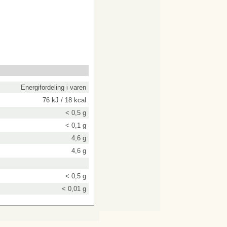
Energifordeling i varen
76 kJ / 18 kcal
< 0,5 g
< 0,1 g
4,6 g
4,6 g
< 0,5 g
< 0,01 g