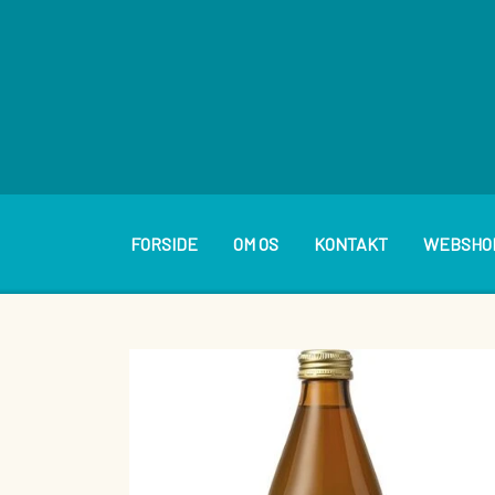
FORSIDE
OM OS
KONTAKT
WEBSHO
BAGVÆRK
PÅLÆG
BRØDVARER
SMØREP
KAGER OG WIENERBRØD
DIVERSE BOLLER M.M.