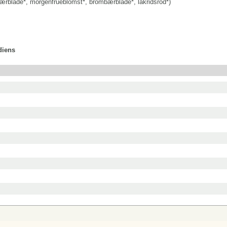
rblade*, morgenfrueblomst*, brombærblade*, lakridsrod*)
Salt (g)
diens