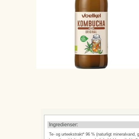
DRIKKEVARER
PA
VOELKEL OG BEUTELSBACHER
DIVERSE DRIKKEVARER
SØBOGAARDSAFT
PLANTEDRIKKE - OG FLØDE
KAFFE/TE/VAND
Ingredienser:
Te- og urteekstrakt* 96 % (naturligt mineralvand, 