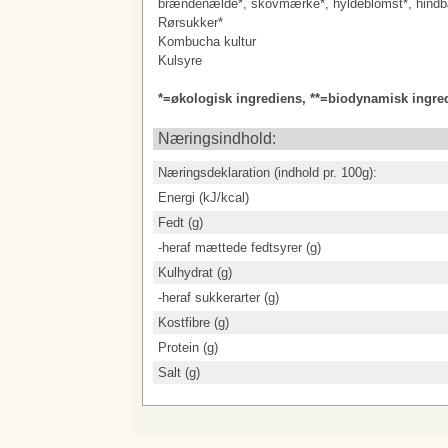
brændenælde*, skovmærke*, hyldeblomst*, hindbæ
Rørsukker*
Kombucha kultur
Kulsyre
*=økologisk ingrediens, **=biodynamisk ingre
Næringsindhold:
Næringsdeklaration (indhold pr. 100g):
Energi (kJ/kcal)
Fedt (g)
-heraf mættede fedtsyrer (g)
Kulhydrat (g)
-heraf sukkerarter (g)
Kostfibre (g)
Protein (g)
Salt (g)