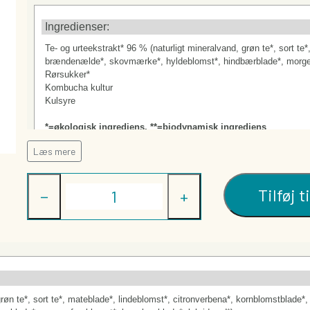
STA
SLIK
CHOKOLADE
TØRREDE FRUGT
Ingredienser:
Te- og urteekstrakt* 96 % (naturligt mineralvand, grøn te*, sort t
brændenælde*, skovmærke*, hyldeblomst*, hindbærblade*, morgen
Rørsukker*
Kombucha kultur
Kulsyre
*=økologisk ingrediens, **=biodynamisk ingrediens
Læs mere
Næringsindhold:
Næringsdeklaration (indhold pr. 100g):
Tilføj t
−
+
Energi (kJ/kcal)
Fedt (g)
-heraf mættede fedtsyrer (g)
Kulhydrat (g)
-heraf sukkerarter (g)
Kostfibre (g)
grøn te*, sort te*, mateblade*, lindeblomst*, citronverbena*, kornblomstblade*
Protein (g)