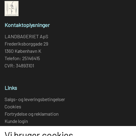
Kontaktoplysninger
LANDBAGERIET ApS
Frederiksborggade 29
1360 København K
Telefon: 25146415
CVR: 34893101
Links
Salgs- og leveringsbetingelser
Cookies
Fortrydelse og reklamation
Kunde login
Om os
Vi bruger cookies
Kontakt