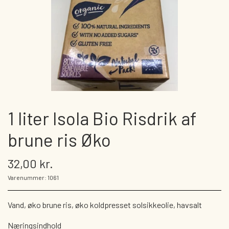
BRØDVARER
PÅLÆG
FÆRDIGPAKKEDE KIKS, BRØD OG KNÆKBRØD
KAGER OG WIENERBRØD
SMØREPÅLÆG
DIVERSE BOLLER M.M.
KØLEVARER
VEGANSKE KØLEVARER
GRYN
DRIKKEVARER
KØLEVARER
1 liter Isola Bio Risdrik af
VOELKEL OG BEUTELSBACHER
PASTA
brune ris Øko
DIVERSE DRIKKEVARER
SLIK
SØBOGAARDSAFT
CHOKOLADE
32,00 kr.
Varenummer: 1061
PLANTEDRIKKE - OG FLØDE
TØRREDE FRUGTBARER
KAFFE/TE/VAND
DIVERSE
Vand, øko brune ris, øko koldpresset solsikkeolie, havsalt
GAVEKORT
Næringsindhold