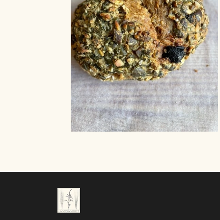
DRIKKEVARER
PA
VOELKEL OG BEUTELSBACHER
DIVERSE DRIKKEVARER
SØBOGAARDSAFT
PLANTEDRIKKE - OG FLØDE
KAFFE/TE/VAND