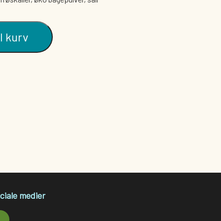
BARER
DIVERSE
GAVEKORT
il kurv
ciale medier