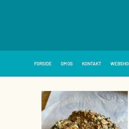
FORSIDE
OM OS
KONTAKT
WEBSHO
BAGVÆRK
PÅLÆG
BRØDVARER
SMØREP
KAGER OG WIENERBRØD
DIVERSE BOLLER M.M.