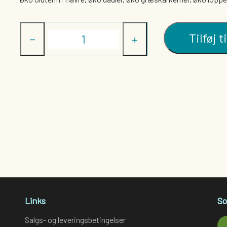
STA
SLIK
CHOKOLADE
TØRREDE FRUGT
Tilføj t
−
+
Links
So
Salgs- og leveringsbetingelser