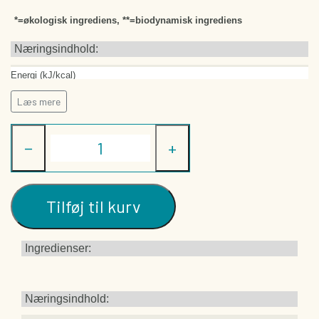
*=økologisk ingrediens, **=biodynamisk ingrediens
Næringsindhold:
Energi (kJ/kcal)
Fedt (g)
Læs mere
-heraf mættede fedtsyrer (g)
Kulhydrat (g)
−
+
-heraf sukkerarter (g)
Protein (g)
Tilføj til kurv
Ingredienser:
Næringsindhold: