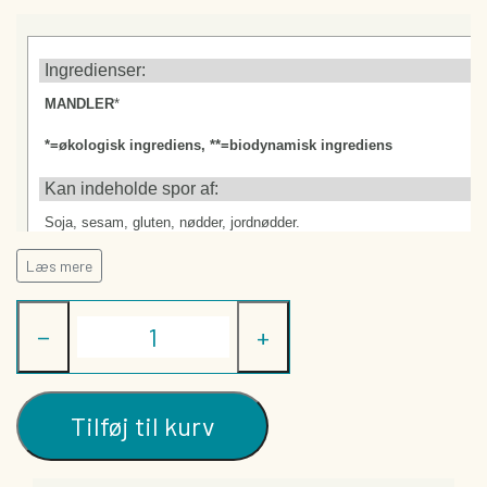
TØRREDE FRUGTBARER
DIVERSE
Ingredienser:
GAVEKORT
MANDLER
*
*=økologisk ingrediens, **=biodynamisk ingrediens
Kan indeholde spor af:
Soja, sesam, gluten, nødder, jordnødder.
Læs mere
Næringsindhold:
Næringsdeklaration (indhold pr. 100g):
−
+
Energi (kJ/kcal)
Fedt (g)
-heraf mættede fedtsyrer (g)
Kulhydrat (g)
Tilføj til kurv
-heraf sukkerarter (g)
Kostfibre (g)