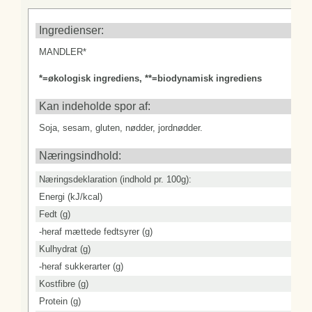
Protein (g)
Salt (g)
Ingredienser:
MANDLER*
*=økologisk ingrediens, **=biodynamisk ingrediens
Kan indeholde spor af:
Soja, sesam, gluten, nødder, jordnødder.
Næringsindhold:
Næringsdeklaration (indhold pr. 100g):
Energi (kJ/kcal)
Fedt (g)
-heraf mættede fedtsyrer (g)
Kulhydrat (g)
-heraf sukkerarter (g)
Kostfibre (g)
Protein (g)