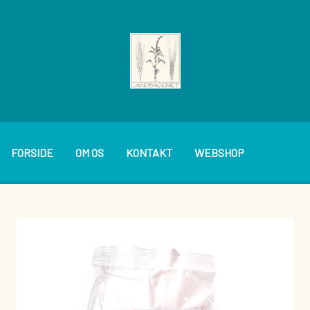
FORSIDE
OM OS
KONTAKT
WEBSHOP
BAGVÆRK
PÅLÆG
BRØDVARER
SMØREPÅLÆG
KAGER OG WIENERBRØD
DIVERSE BOLLER M.M.