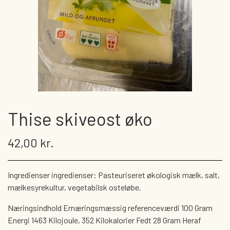
BRØDVARER
PÅLÆG
FÆRDIGPAKKEDE KIKS, BRØD OG KNÆKBRØD
KAGER OG WIENERBRØD
SMØREPÅLÆG
DIVERSE BOLLER M.M.
KØLEVARER
VEGANSKE KØLEVARER
GRYN
DRIKKEVARER
KØLEVARER
Thise skiveost øko
VOELKEL OG BEUTELSBACHER
PASTA
DIVERSE DRIKKEVARER
SLIK
42,00 kr.
SØBOGAARDSAFT
CHOKOLADE
Ingredienser ingredienser: Pasteuriseret økologisk mælk, salt,
PLANTEDRIKKE - OG FLØDE
TØRREDE FRUGTBARER
mælkesyrekultur, vegetabilsk osteløbe.
KAFFE/TE/VAND
DIVERSE
Næringsindhold Ernæringsmæssig referenceværdi 100 Gram
Energi 1463 Kilojoule, 352 Kilokalorier Fedt 28 Gram Heraf
GAVEKORT