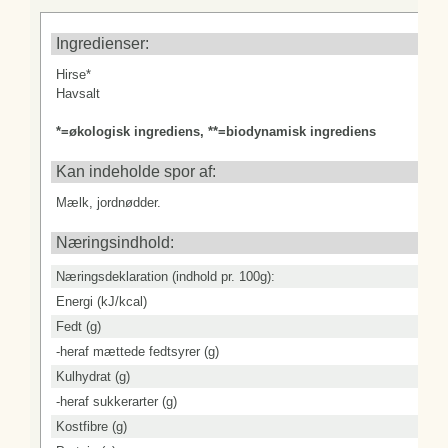
Protein (g)
Ingredienser:
Salt (g)
Hirse*
Havsalt
*=økologisk ingrediens, **=biodynamisk ingrediens
Kan indeholde spor af:
Mælk, jordnødder.
Næringsindhold:
Næringsdeklaration (indhold pr. 100g):
Energi (kJ/kcal)
Fedt (g)
-heraf mættede fedtsyrer (g)
Kulhydrat (g)
-heraf sukkerarter (g)
Kostfibre (g)