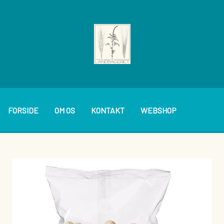
FORSIDE
OM OS
KONTAKT
WEBSHOP
BAGVÆRK
PÅLÆG
BRØDVARER
SMØREPÅLÆG
KAGER OG WIENERBRØD
DIVERSE BOLLER M.M.