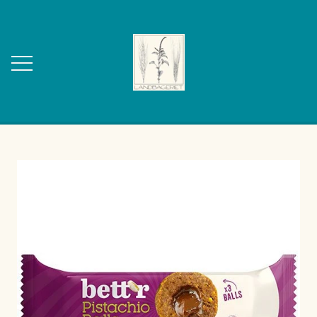
FORSIDE
OM OS
KONTAKT
WEBSHOP
BAGVÆRK