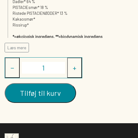
Dadler* 64 %
PISTACIEsmør* 18 %
Ristede PISTACIENØDDER* 13 %
Kakaosmør*
Rissirup*
*=økologisk ingrediens, **=biodynamisk ingrediens
Læs mere
Kan indeholde spor af:
Sesamfrø, jordnødder og andre nødder.
−
+
Næringsindhold:
Energi (kJ/kcal)
Tilføj til kurv
Fedt (g)
-heraf mættede fedtsyrer (g)
Kulhydrat (g)
-heraf sukkerarter (g)
Kostfibre (g)
Protein (g)