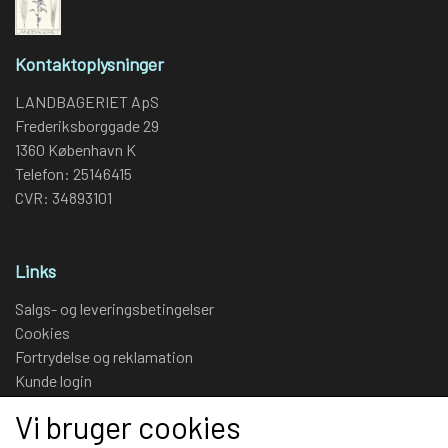
Salt (g)
Kontaktoplysninger
LANDBAGERIET ApS
Frederiksborggade 29
1360 København K
Telefon: 25146415
CVR: 34893101
Links
Salgs- og leveringsbetingelser
Cookies
Fortrydelse og reklamation
Kunde login
Om os
Vi bruger cookies
Kontakt